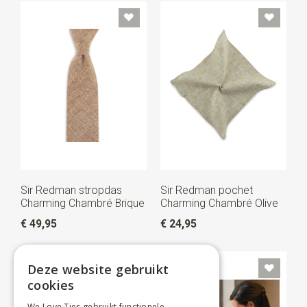
Sir Redman stropdas
Sir Redman pochet
Charming Chambré Brique
Charming Chambré Olive
€ 49,95
€ 24,95
ONZE KEUZE
Deze website gebruikt
cookies
We Love Ties gebruikt functionele,