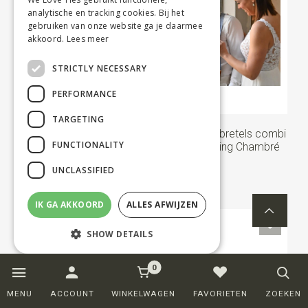
analytische en tracking cookies. Bij het
gebruiken van onze website ga je daarmee
akkoord.
Lees meer
STRICTLY NECESSARY
PERFORMANCE
TARGETING
Sir Redman bretels combi
Sir Redman bretels combi
FUNCTIONALITY
pack Charming Chambré
pack Charming Chambré
Brique
Blue
UNCLASSIFIED
€ 109,95
€ 109,95
IK GA AKKOORD
ALLES AFWIJZEN
ONZE KEUZE
SHOW DETAILS
0
Strictly necessary
Performance
MENU
ACCOUNT
WINKELWAGEN
FAVORIETEN
ZOEKEN
Targeting
Functionality