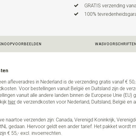
GRATIS verzending vanaf
100% tevredenheidsgaran
KNOOPVOORBEELDEN
WASVOORSCHRIFTE
sten
een afleveradres in Nederland is de verzending gratis vanaf € 50,-
ndkosten. Voor bestellingen vanuit België en Duitsland zijn de ver
stellingen vanuit alle andere landen binnen de Europese Unie (EU)
kijk
hier
de verzendkosten voor Nederland, Duitsland, België en 
e naartoe verzenden zijn: Canada, Verenigd Koninkrijk, Verenigd
NL gedaan. Hiervoor geldt een ander tarief. Het pakket wordt m
ijn € 55,- excl. invoerrechten.