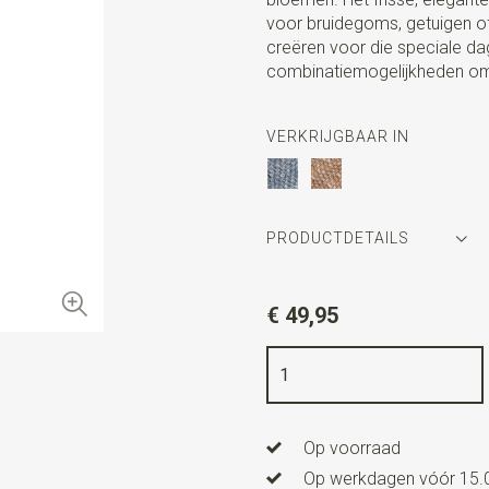
voor bruidegoms, getuigen of 
creëren voor die speciale da
combinatiemogelijkheden om 
VERKRIJGBAAR IN
PRODUCTDETAILS
Artikelnummer
SR22150
€ 49,95
Kleur
lichtblauw
Kwaliteit
linnen mix
Breedte
7 cm
Op voorraad
Lengte
ca. 148 cm
Op werkdagen vóór 15.0