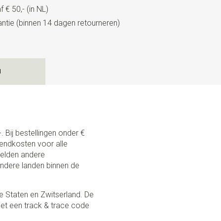
 € 50,- (in NL)
tie (binnen 14 dagen retourneren)
N
. Bij bestellingen onder €
zendkosten voor alle
 gelden andere
andere landen binnen de
e Staten en Zwitserland. De
et een track & trace code