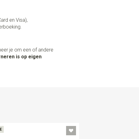
Card en Visa),
erboeking.
neer je om een of andere
neren is op eigen
E