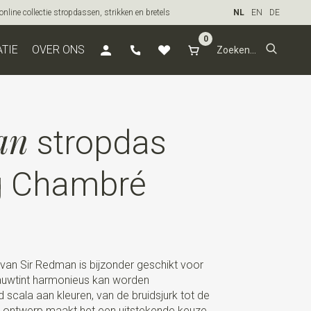
line collectie stropdassen, strikken en bretels
NL
EN
DE
0
ATIE
OVER ONS
an
stropdas
g Chambré
van Sir Redman is bijzonder geschikt voor
lauwtint harmonieus kan worden
cala aan kleuren, van de bruidsjurk tot de
e ontwerp maakt het een uitstekende keuze