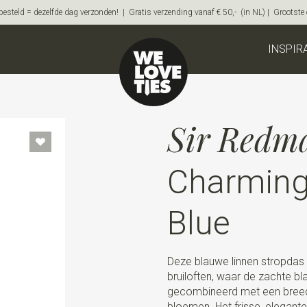
steld = dezelfde dag verzonden! | Gratis verzending vanaf € 50,- (in NL) | Grootste on
INSPIR
Sir Redm
Charmin
Blue
Deze blauwe linnen stropdas 
bruiloften, waar de zachte b
gecombineerd met een breed s
bloemen. Het frisse, elegant