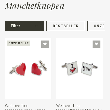
Manchetknopen
Filter
BESTSELLER
ONZE K
ONZE KEUZE
We Love Ties
We Love Ties