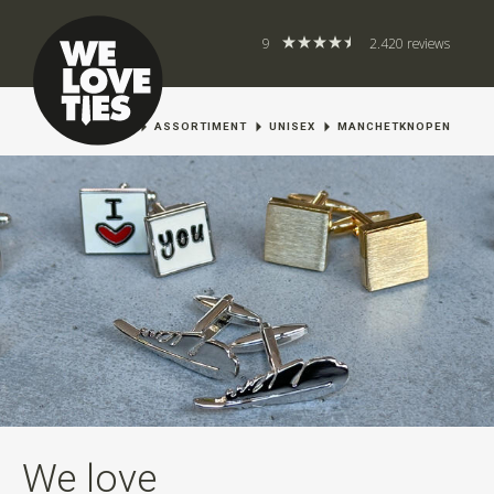
9
2.420 reviews
HOME
ASSORTIMENT
UNISEX
MANCHETKNOPEN
We love