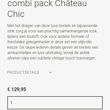
combi pack Château
Chic
Met het dragen van deze luxe bretels en bijpassende
strik zorg je voor een prachtig samenhangende look
tijdens een bruiloft. Ook voor andere formele of
feestelijke gelegenheden is deze set een stijlvolle
keuze. De taupe lederen details geven de bretels een
ambachtelijke en luxe uitstraling, terwijl de antiek
zilveren clips een subtiele vintage touch toevoegen.
PRODUCTDETAILS
Artikelnummer
SR20257
€ 129,95
Kleur
beige
Kwaliteit
katoen mix (niet elastisch) / bretels rugstuk
elastische band