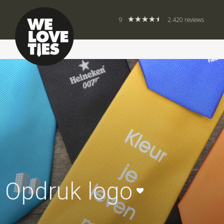
9
2.420 reviews
Opdruk logo