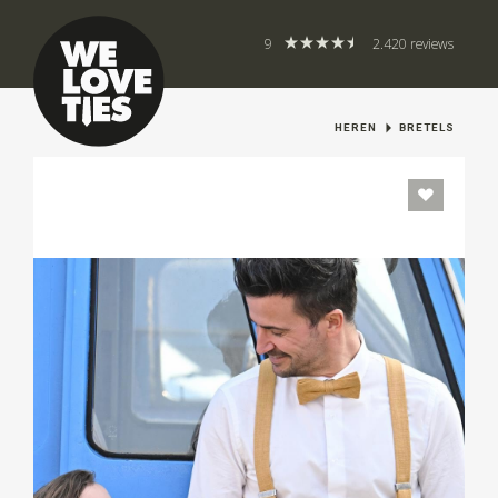
9
2.420 reviews
HEREN
BRETELS