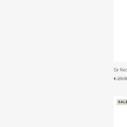
Sir R
€ 29,9
SAL