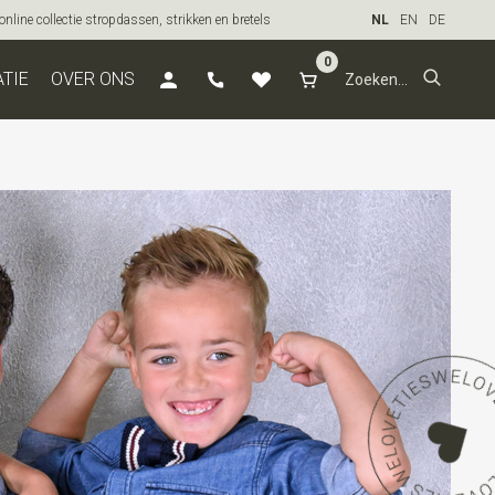
line collectie stropdassen, strikken en bretels
NL
EN
DE
0
ATIE
OVER ONS