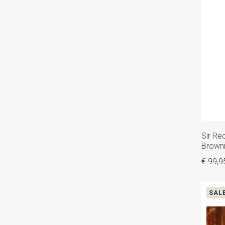
Sir Re
Browni
€ 99,9
SAL