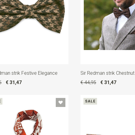
dman strik Festive Elegance
Sir Redman strik Chestnu
5
€ 31,47
€ 44,95
€ 31,47
E
SALE