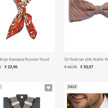
edman Bandana Rooster Rood
Sir Redman strik Walter 
5
€ 23,96
€ 42,95
€ 30,07
E
SALE