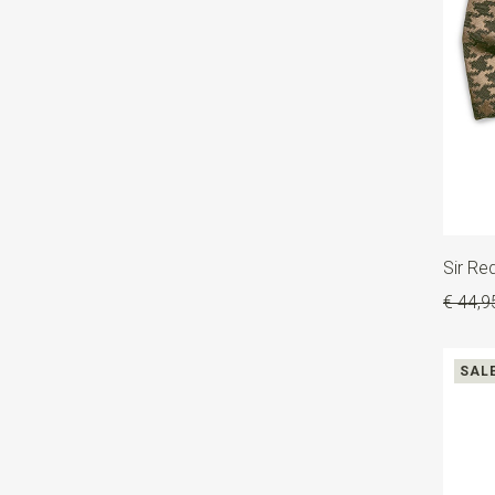
Sir Re
€ 44,9
SAL