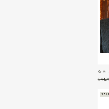
Sir Re
€ 44,9
SAL