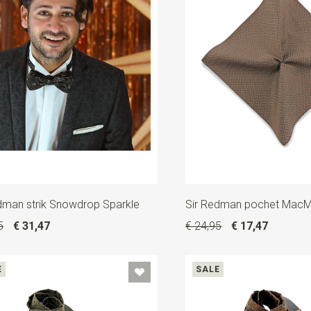
dman strik Snowdrop Sparkle
Sir Redman pochet MacMil
5
€ 31,47
€ 24,95
€ 17,47
E
SALE