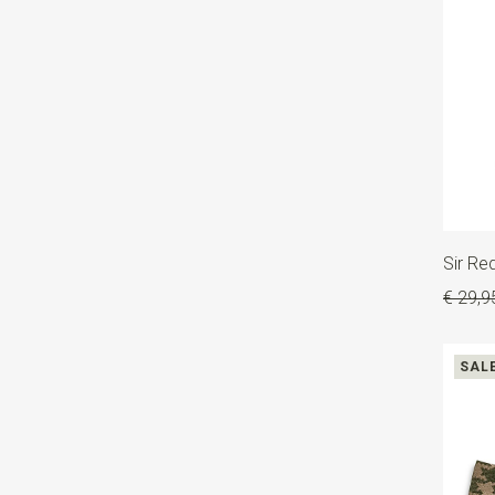
Sir R
€ 29,9
SAL