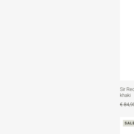
Sir Re
khaki
€ 84,9
SAL