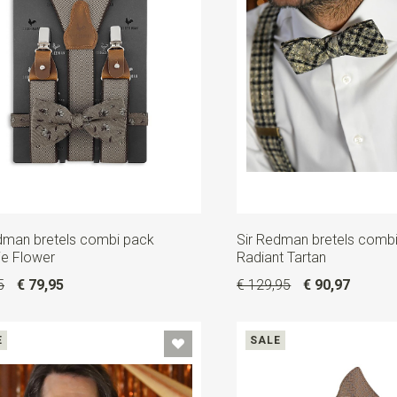
dman bretels combi pack
Sir Redman bretels comb
e Flower
Radiant Tartan
5
€ 79,95
€ 129,95
€ 90,97
E
SALE