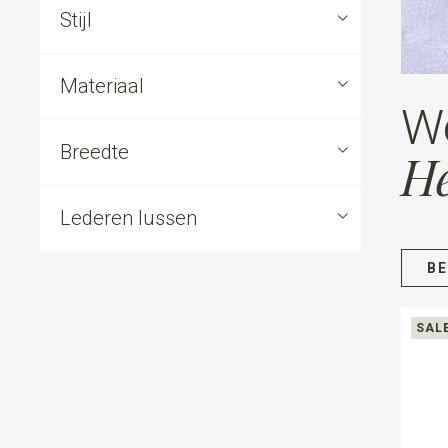
Stijl
Materiaal
W
Breedte
He
Lederen lussen
B
SAL