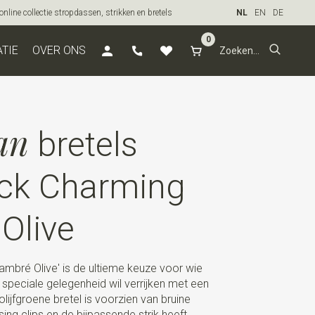
line collectie stropdassen, strikken en bretels
NL
EN
DE
0
ATIE
OVER ONS
an
bretels
ck Charming
Olive
mbré Olive' is de ultieme keuze voor wie
e speciale gelegenheid wil verrijken met een
e olijfgroene bretel is voorzien van bruine
ing clips en de bijpassende strik heeft