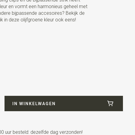
kleur en vormt een harmonieus geheel met
ndere bijpassende accesoires? Bekijk de
ik in deze olijfgroene kleur ook eens!
stisch) / bretels rugstuk elastische band
IN WINKELWAGEN
m
0 uur besteld: dezelfde dag verzonden!