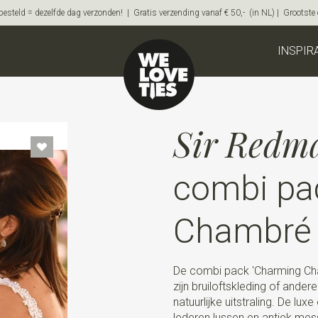
steld = dezelfde dag verzonden! | Gratis verzending vanaf € 50,- (in NL) | Grootste on
INSPIR
Sir Redm
combi pa
Chambré 
De combi pack 'Charming Cha
zijn bruiloftskleding of ander
natuurlijke uitstraling. De lux
lederen lussen en antiek mess