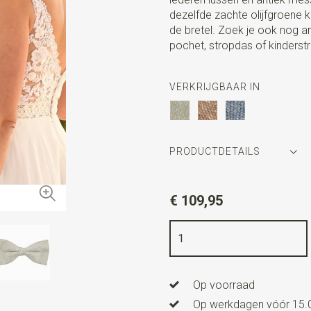
dezelfde zachte olijfgroene 
de bretel. Zoek je ook nog a
pochet, stropdas of kinderstr
VERKRIJGBAAR IN
PRODUCTDETAILS
Artikelnummer
SR20251
€ 109,95
Kleur
olijfgroen
Kwaliteit
linnen mix (niet ela
Breedte
bretels 3,5 cm
Op voorraad
Afmeting
strik 12 cm x 6 c
Op werkdagen vóór 15.0