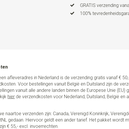
Model bretels
Y-model
GRATIS verzending vanaf
Type model bretels
Luxe me
100% tevredenheidsgaran
Clips bretels
3, met echt led
Type bevestiging bretels
C
Uitvoering
PROUDLY MADE B
bretels volledig met de hand 
kwaliteit lederen lussen en st
schuifklemmen. Met het spec
sten
een afstand bepaler om de kn
heel eenvoudig om je bretels
een afleveradres in Nederland is de verzending gratis vanaf € 50,-
van? Gebruik dan de hoogwaa
ndkosten. Voor bestellingen vanuit België en Duitsland zijn de ver
zijn nl. los van elkaar afneem
stellingen vanuit alle andere landen binnen de Europese Unie (EU)
handig toch?
kijk
hier
de verzendkosten voor Nederland, Duitsland, België en 
e naartoe verzenden zijn: Canada, Verenigd Koninkrijk, Verenigd
NL gedaan. Hiervoor geldt een ander tarief. Het pakket wordt m
ijn € 55,- excl. invoerrechten.