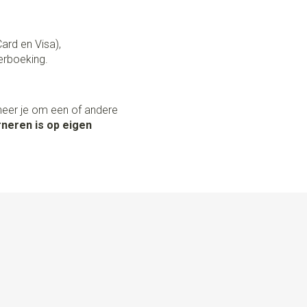
Card en Visa),
erboeking.
neer je om een of andere
neren is op eigen