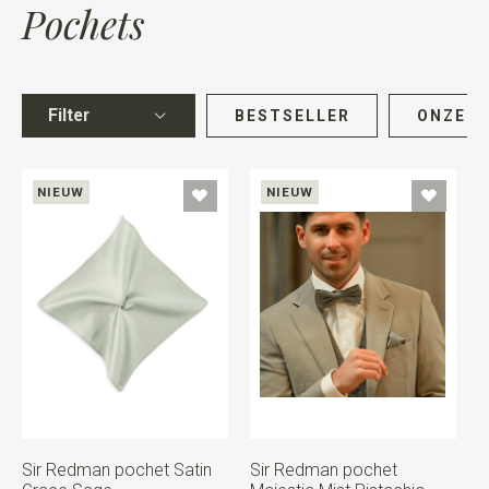
Pochets
Filter
BESTSELLER
ONZE K
NIEUW
NIEUW
Sir Redman pochet Satin
Sir Redman pochet