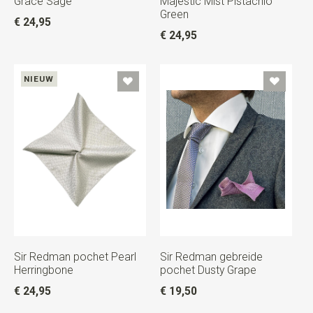
Grace Sage
Majestic Mist Pistachio
Green
€ 24,95
€ 24,95
NIEUW
Sir Redman pochet Pearl
Sir Redman gebreide
Herringbone
pochet Dusty Grape
€ 24,95
€ 19,50