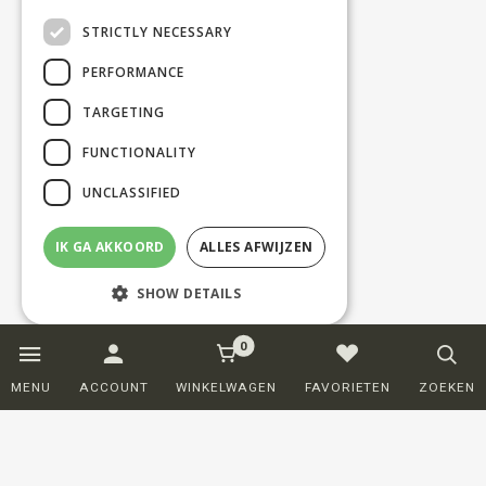
STRICTLY NECESSARY
PERFORMANCE
TARGETING
FUNCTIONALITY
UNCLASSIFIED
IK GA AKKOORD
ALLES AFWIJZEN
SHOW DETAILS
0
Strictly necessary
Performance
MENU
ACCOUNT
WINKELWAGEN
FAVORIETEN
ZOEKEN
Targeting
Functionality
Unclassified
Strictly necessary cookies allow core