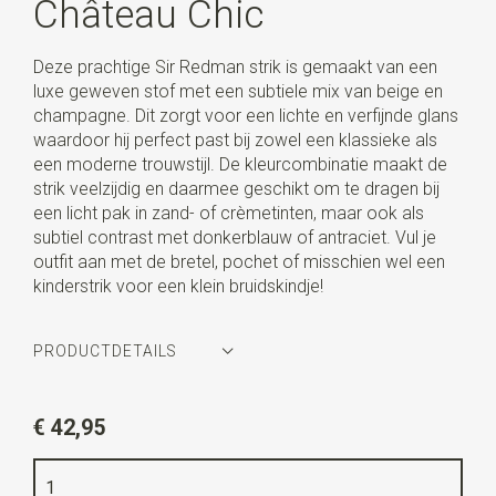
Château Chic
Deze prachtige Sir Redman strik is gemaakt van een
luxe geweven stof met een subtiele mix van beige en
champagne. Dit zorgt voor een lichte en verfijnde glans
waardoor hij perfect past bij zowel een klassieke als
een moderne trouwstijl. De kleurcombinatie maakt de
strik veelzijdig en daarmee geschikt om te dragen bij
een licht pak in zand- of crèmetinten, maar ook als
subtiel contrast met donkerblauw of antraciet. Vul je
outfit aan met de bretel, pochet of misschien wel een
kinderstrik voor een klein bruidskindje!
PRODUCTDETAILS
Artikelnummer
SR24244
€ 42,95
Kleur
beige
Kwaliteit
katoen mix