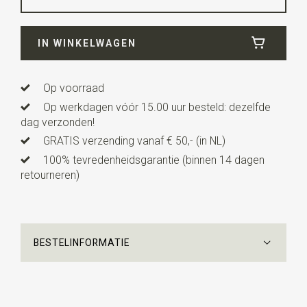
Breedte
6 cm
IN WINKELWAGEN
Lengte
12 cm
Uitvoering
dit is een voorgestrikt model met een
verstelbaar bandje.
Op voorraad
Op werkdagen vóór 15.00 uur besteld: dezelfde
dag verzonden!
GRATIS verzending vanaf € 50,- (in NL)
100% tevredenheidsgarantie (binnen 14 dagen
retourneren)
BESTELINFORMATIE