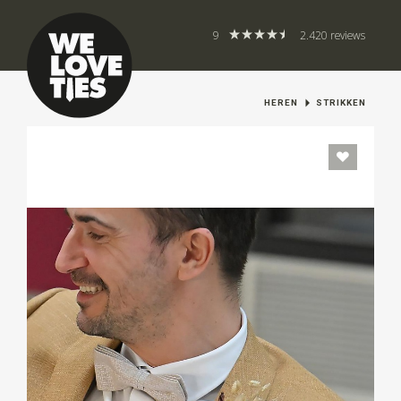
9
2.420 reviews
HEREN
STRIKKEN