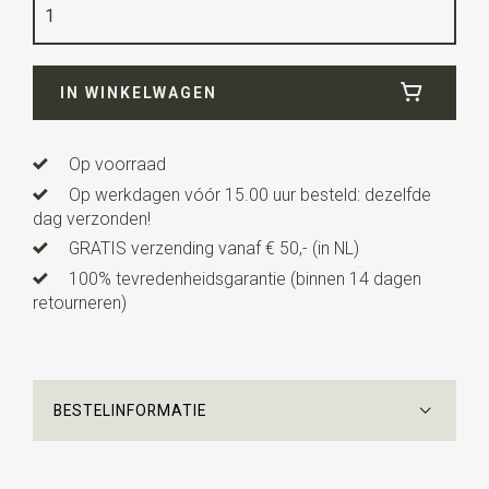
Kwaliteit
messing / katoen mix
Breedte
1,5 cm
IN WINKELWAGEN
Lengte
2,5 cm
Uitvoering
deze manchetknopen worden per paar
verkocht.
Op voorraad
Op werkdagen vóór 15.00 uur besteld: dezelfde
dag verzonden!
GRATIS verzending vanaf € 50,- (in NL)
100% tevredenheidsgarantie (binnen 14 dagen
retourneren)
BESTELINFORMATIE