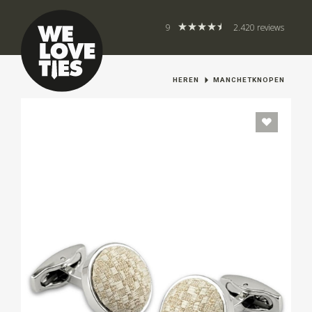
9
2.420 reviews
HEREN
MANCHETKNOPEN