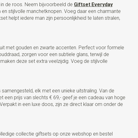
ot in de roos. Neem bijvoorbeeld de
Giftset Everyday
en en stijlvolle manchetknopen. Voeg daar een charmante
 helpt iedere man zijn persoonlijkheid te laten stralen,
ing uit met gouden en zwarte accenten. Perfect voor formele
ddraad, zorgen voor een subtiele glans, terwijl de
aken deze set extra veelzijdig. Voeg de stijlvolle
s samengesteld, elk met een unieke uitstraling. Van de
 met een prijs van slechts € 69,- geef je een cadeau van hoge
Verpakt in een luxe doos, zijn ze direct klaar om onder de
olledige collectie giftsets op onze webshop en bestel