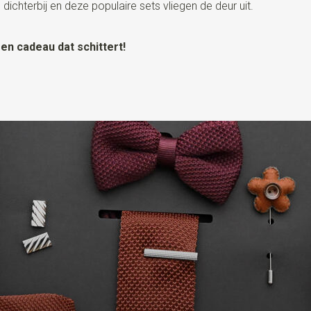
chterbij en deze populaire sets vliegen de deur uit.
en cadeau dat schittert!