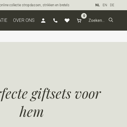
line collectie stropdassen, strikken en bretels
NL
EN
DE
0
ATIE
OVER ONS
fecte giftsets voor
hem