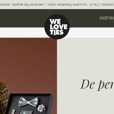
steld = dezelfde dag verzonden! | Gratis verzending vanaf € 50,- (in NL) | Grootste on
INSPIR
De per