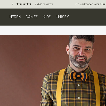
9
2.420 reviews
Op werkdagen voor 15u be
HEREN
DAMES
KIDS
UNISEX