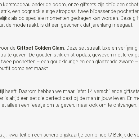
en kerstcadeau onder de boom, onze giftsets zijn altijd een sch
e strik, een cognackleurige stropdas, twee bijpassende pochett
ijks als op speciale momenten gedragen kan worden. Deze giftset
 uit de mode raakt, is dit een geschenk dat jarenlang meegaat.
 voor de
Giftset Golden Glam
. Deze set straalt luxe en verfijn
ra te geven. De gouden strik en stropdas, geweven met lurex gou
e twee pochetten – een goudkleurige en een glanzende zwarte – m
outfit compleet maakt.
tijl heeft. Daarom hebben we maar liefst 14 verschillende giftset
 er is altijd een set die perfect past bij de man in jouw leven. En
n niet alleen een feestje om te geven, maar ook om te ontvangen. 
ijl, kwaliteit en een scherp prijskaartje combineert? Bekijk de v