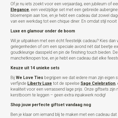
Of je nu iets zoekt voor een verjaardag, een jubileum of e
Elegance
, een veelzijdige set met een gebreide aubergin
bloemenpin aan toe, en je hebt een cadeau dat zowel dagel
van een werkdag tot een chique diner. En omdat stijl nooit
Luxe en glamour onder de boom
Wil je uitpakken met een écht feestelijk cadeau? Kies dan
gelegenheden of om een speciale avond nét dat beetje ext
goudkleurige dasspeld en pin de finishing touch bieden. D
manchetknopen toe, en je hebt een cadeau dat elke feest
Keuze uit 14 unieke sets
Bij
We Love Ties
begrijpen we dat iedere man zijn eigen s
verfijnde
Liberty Luxe
tot de speelse
Sage Celebration
,
kwaliteit voor een verrassend lage prijs. Onze giftsets zij
kerstboom te leggen – geen extra inpakwerk nodig!
Shop jouw perfecte giftset vandaag nog
Ben je klaar om iemand blij te maken met een cadeau dat st