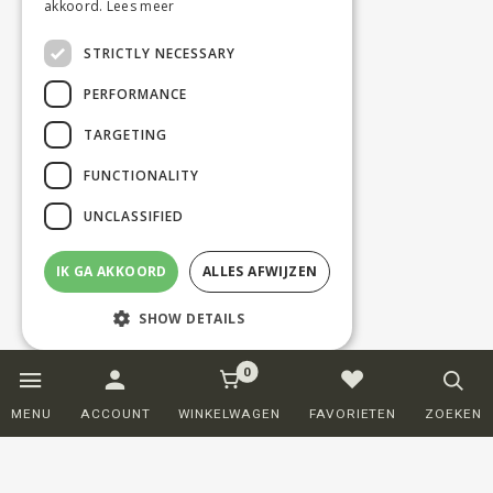
akkoord.
Lees meer
STRICTLY NECESSARY
PERFORMANCE
TARGETING
FUNCTIONALITY
UNCLASSIFIED
IK GA AKKOORD
ALLES AFWIJZEN
SHOW DETAILS
0
Strictly necessary
Performance
MENU
ACCOUNT
WINKELWAGEN
FAVORIETEN
ZOEKEN
Targeting
Functionality
Unclassified