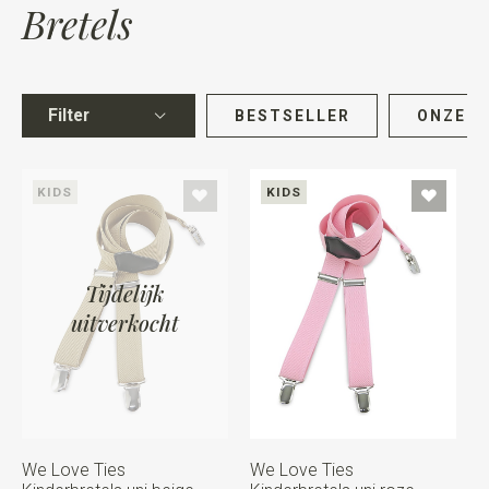
Bretels
Filter
BESTSELLER
ONZE K
KIDS
KIDS
Tijdelijk
uitverkocht
We Love Ties
We Love Ties