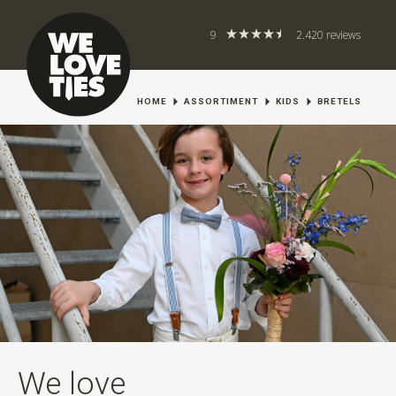
9
2.420 reviews
HOME
ASSORTIMENT
KIDS
BRETELS
We love