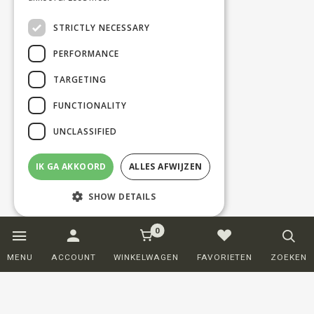
STRICTLY NECESSARY
PERFORMANCE
TARGETING
FUNCTIONALITY
UNCLASSIFIED
IK GA AKKOORD
ALLES AFWIJZEN
SHOW DETAILS
0
Strictly necessary
Performance
MENU
ACCOUNT
WINKELWAGEN
FAVORIETEN
ZOEKEN
Targeting
Functionality
Unclassified
Strictly necessary cookies allow core