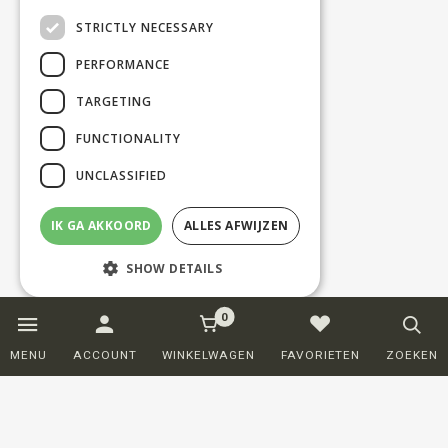
STRICTLY NECESSARY
PERFORMANCE
TARGETING
FUNCTIONALITY
UNCLASSIFIED
IK GA AKKOORD
ALLES AFWIJZEN
SHOW DETAILS
0
Strictly necessary
Performance
MENU
ACCOUNT
WINKELWAGEN
FAVORIETEN
ZOEKEN
Targeting
Functionality
Unclassified
Strictly necessary cookies allow core
website functionality such as user login and