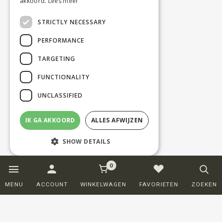
akkoord.
Lees meer
STRICTLY NECESSARY
PERFORMANCE
TARGETING
FUNCTIONALITY
UNCLASSIFIED
IK GA AKKOORD
ALLES AFWIJZEN
SHOW DETAILS
0
Strictly necessary
Performance
MENU
ACCOUNT
WINKELWAGEN
FAVORIETEN
ZOEKEN
Targeting
Functionality
Unclassified