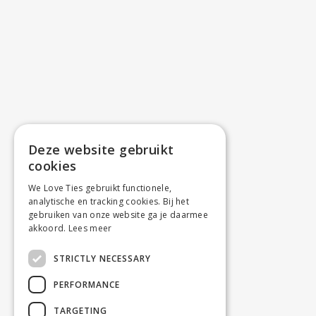
Hungary
€ 39,00
Ireland
€ 39,00
Italy
€ 39,00
Latvia
€ 39,00
Lithuania
€ 39,00
Luxembourg
€ 19,00
Poland
€ 19,00
Portugal
€ 39,00
Deze website gebruikt
Romania
€ 39,00
cookies
Slovakia
€ 39,00
Slovenia
€ 39,00
We Love Ties gebruikt functionele,
analytische en tracking cookies. Bij het
Spain
€ 39,00
gebruiken van onze website ga je daarmee
Sweden
€ 39,00
akkoord.
Lees meer
Switzerland
€ 55,00 + Import duties
United Kingdom
€ 55,00 + Import duties
STRICTLY NECESSARY
United States of
€ 55,00 + Import duties
PERFORMANCE
America
TARGETING