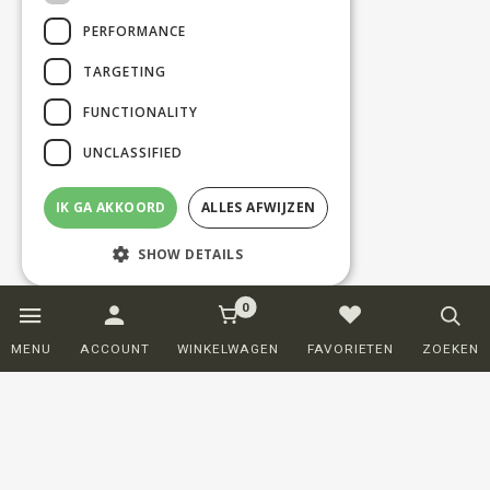
PERFORMANCE
TARGETING
FUNCTIONALITY
UNCLASSIFIED
IK GA AKKOORD
ALLES AFWIJZEN
SHOW DETAILS
0
Strictly necessary
Performance
MENU
ACCOUNT
WINKELWAGEN
FAVORIETEN
ZOEKEN
Targeting
Functionality
Unclassified
Strictly necessary cookies allow core
website functionality such as user login and
account management. The website cannot
be used properly without strictly necessary