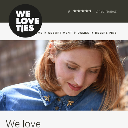
9
2.420 reviews
HOME
ASSORTIMENT
DAMES
REVERS PINS
We love