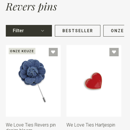
Revers pins
Filter
BESTSELLER
ONZE K
ONZE KEUZE
We Love Ties Revers pin
We Love Ties Hartjespin