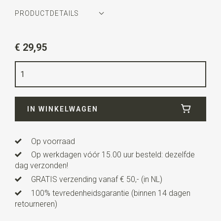
PRODUCTDETAILS
Artikelnummer
SR32012
€ 29,95
Kleur
zilver / lichtblauw
Kwaliteit
messing / linnen mix
Breedte
1,5 cm
IN WINKELWAGEN
Lengte
2,5 cm
Uitvoering
deze manchetknopen worden per paar
verkocht.
Op voorraad
Op werkdagen vóór 15.00 uur besteld: dezelfde
dag verzonden!
GRATIS verzending vanaf € 50,- (in NL)
100% tevredenheidsgarantie (binnen 14 dagen
retourneren)