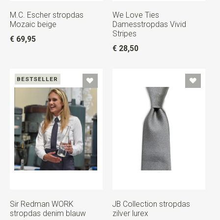
M.C. Escher stropdas
We Love Ties
Mozaic beige
Damesstropdas Vivid
Stripes
€ 69,95
€ 28,50
BESTSELLER
Sir Redman WORK
JB Collection stropdas
stropdas denim blauw
zilver lurex