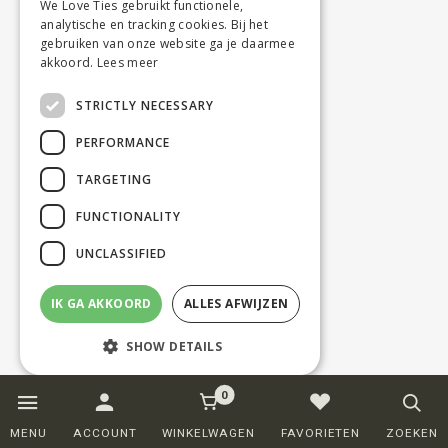
We Love Ties gebruikt functionele,
analytische en tracking cookies. Bij het
gebruiken van onze website ga je daarmee
akkoord.
Lees meer
STRICTLY NECESSARY
PERFORMANCE
TARGETING
FUNCTIONALITY
UNCLASSIFIED
IK GA AKKOORD
ALLES AFWIJZEN
SHOW DETAILS
0
Strictly necessary
Performance
MENU
ACCOUNT
WINKELWAGEN
FAVORIETEN
ZOEKEN
Targeting
Functionality