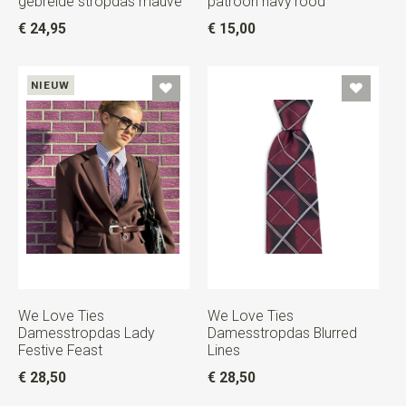
gebreide stropdas mauve
patroon navy rood
€ 24,95
€ 15,00
NIEUW
We Love Ties
We Love Ties
Damesstropdas Lady
Damesstropdas Blurred
Festive Feast
Lines
€ 28,50
€ 28,50