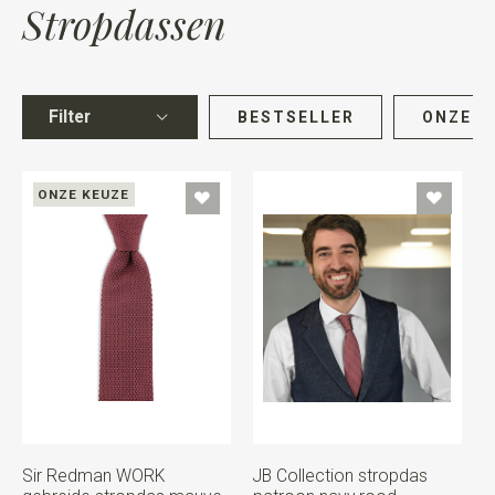
Stropdassen
Filter
BESTSELLER
ONZE K
ONZE KEUZE
Sir Redman WORK
JB Collection stropdas