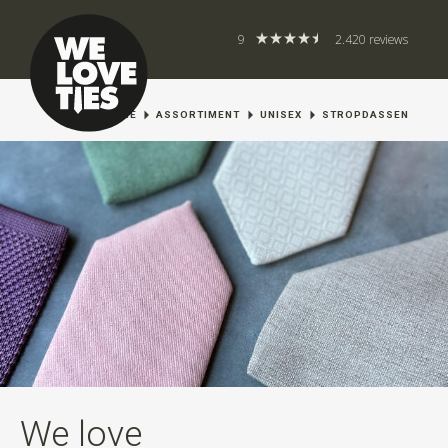
9
2.420 reviews
HOME
ASSORTIMENT
UNISEX
STROPDASSEN
We love