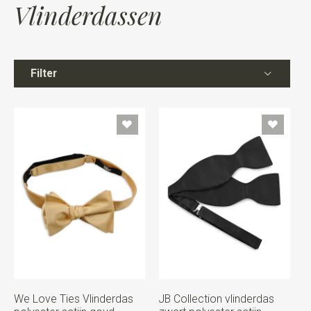
Vlinderdassen
Filter
We Love Ties Vlinderdas
JB Collection vlinderdas