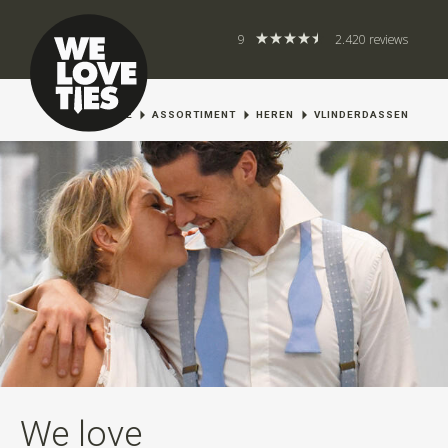
9
2.420 reviews
HOME
ASSORTIMENT
HEREN
VLINDERDASSEN
We love