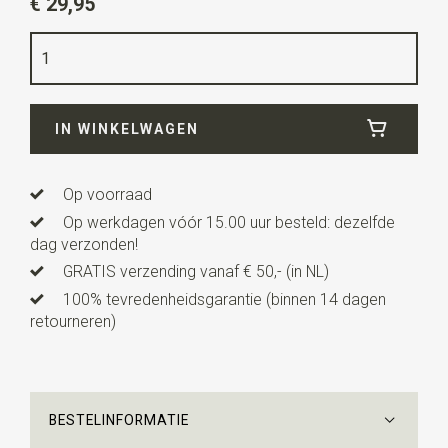
€ 29,95
Kleur
zilver / beige
Kwaliteit
messing / wol mix
Breedte
1,5 cm
IN WINKELWAGEN
Lengte
2,5 cm
Uitvoering
deze manchetknopen worden per paar
verkocht.
Op voorraad
Op werkdagen vóór 15.00 uur besteld: dezelfde
dag verzonden!
GRATIS verzending vanaf € 50,- (in NL)
100% tevredenheidsgarantie (binnen 14 dagen
retourneren)
BESTELINFORMATIE