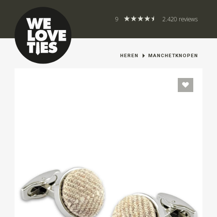
9
2.420 reviews
HEREN
MANCHETKNOPEN