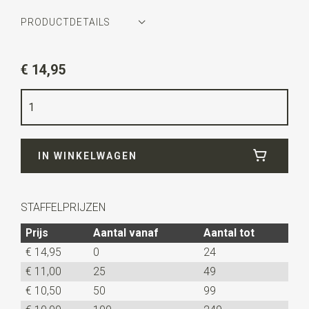
PRODUCTDETAILS
Artikelnummer
JB41021
€ 14,95
Kleur
wit
Kwaliteit
elastiek band
Breedte
2,5 cm
IN WINKELWAGEN
Uitvoering
elastisch en verstelbaar. Deze
mouwophouders worden per paar verkocht.
STAFFELPRIJZEN
Prijs
Aantal vanaf
Aantal tot
€ 14,95
0
24
€ 11,00
25
49
€ 10,50
50
99