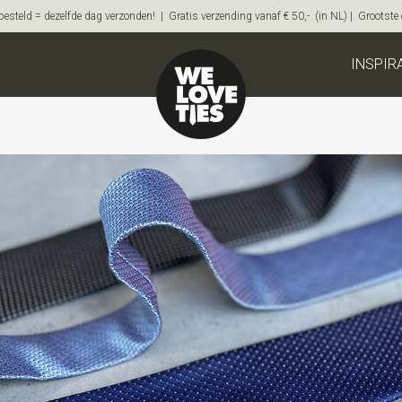
steld = dezelfde dag verzonden! | Gratis verzending vanaf € 50,- (in NL) | Grootste on
INSPIR