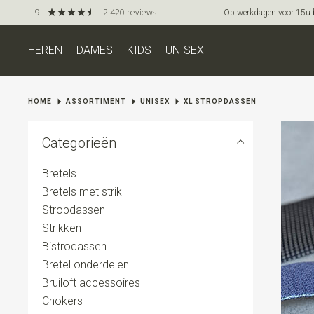
9
2.420 reviews
Op werkdagen voor 15u be
HEREN
DAMES
KIDS
UNISEX
HOME
ASSORTIMENT
UNISEX
XL STROPDASSEN
Categorieën
Bretels
Bretels met strik
Stropdassen
Strikken
Bistrodassen
Bretel onderdelen
Bruiloft accessoires
Chokers