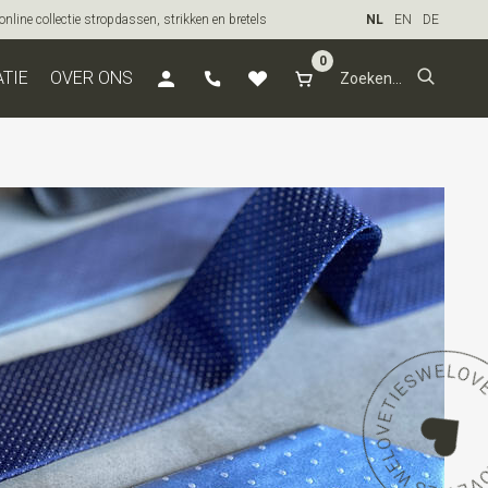
line collectie stropdassen, strikken en bretels
NL
EN
DE
0
ATIE
OVER ONS