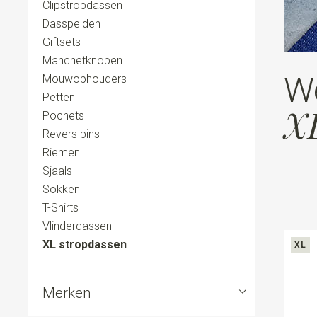
Clipstropdassen
Dasspelden
Giftsets
Manchetknopen
W
Mouwophouders
Petten
XL
Pochets
Revers pins
Riemen
Sjaals
Sokken
T-Shirts
Vlinderdassen
XL stropdassen
XL
Merken