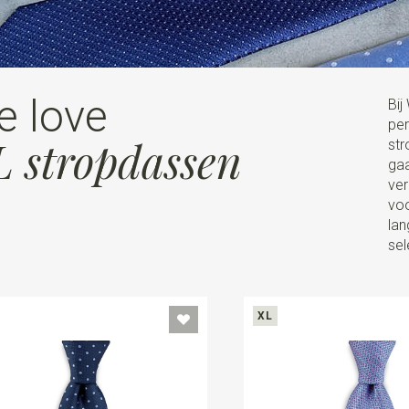
e love
Bij
per
 stropdassen
str
gaa
ver
voo
lan
sel
XL