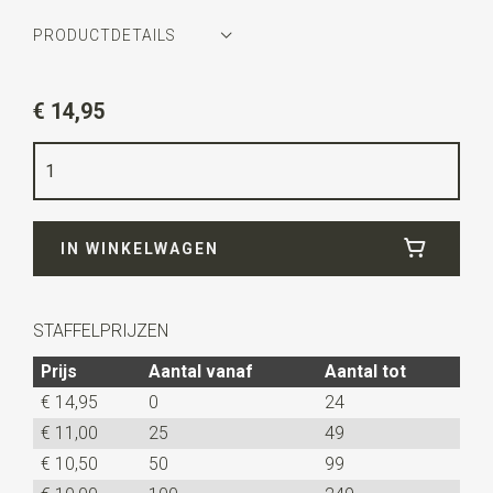
PRODUCTDETAILS
Artikelnummer
JB41025
€ 14,95
Kleur
groen
Kwaliteit
elastiek band
Breedte
2,5 cm
IN WINKELWAGEN
Uitvoering
elastisch en verstelbaar. Deze
mouwophouders worden per paar verkocht.
STAFFELPRIJZEN
Prijs
Aantal vanaf
Aantal tot
€ 14,95
0
24
€ 11,00
25
49
€ 10,50
50
99