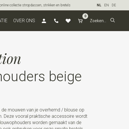
line collectie stropdassen, strikken en bretels
NL
EN
DE
0
ATIE
OVER ONS
tion
ouders beige
de mouwen van je overhemd / blouse op
n. Deze vooral praktische accessoire wordt
. Mouwophouders worden gemaakt van de
e ook gebruiken voor onze smalle bretels.