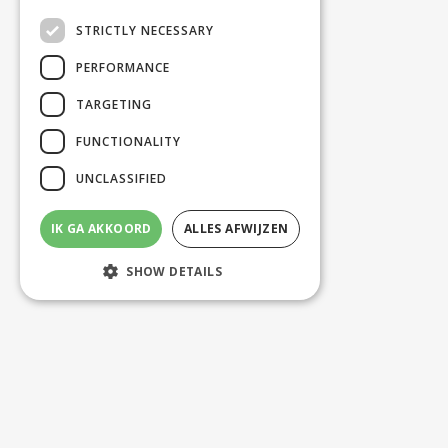
STRICTLY NECESSARY
PERFORMANCE
TARGETING
FUNCTIONALITY
UNCLASSIFIED
IK GA AKKOORD
ALLES AFWIJZEN
SHOW DETAILS
Strictly necessary
Performance
Targeting
Functionality
Unclassified
Strictly necessary cookies allow core