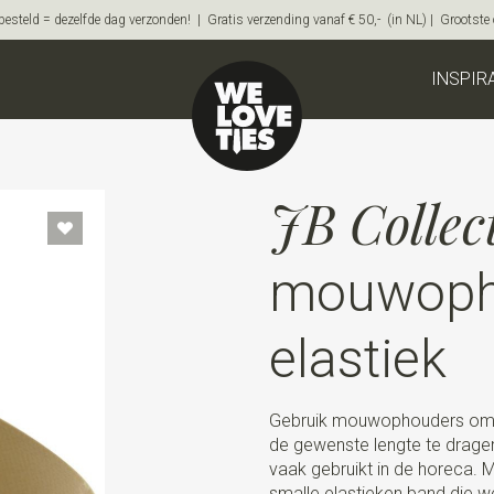
steld = dezelfde dag verzonden! | Gratis verzending vanaf € 50,- (in NL) | Grootste on
INSPIR
JB Collec
mouwoph
elastiek
Gebruik mouwophouders om 
de gewenste lengte te drage
vaak gebruikt in de horeca
smalle elastieken band die w