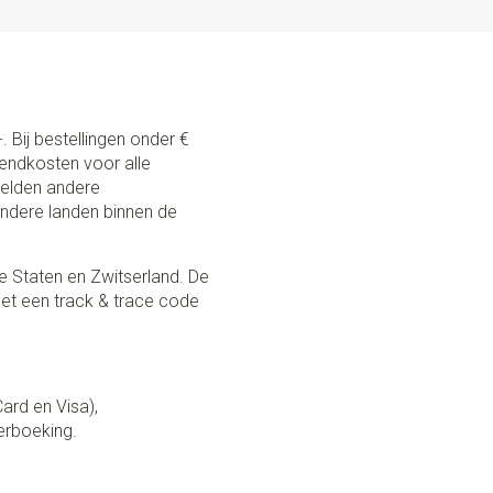
. Bij bestellingen onder €
zendkosten voor alle
 gelden andere
andere landen binnen de
e Staten en Zwitserland. De
et een track & trace code
Card en Visa),
erboeking.