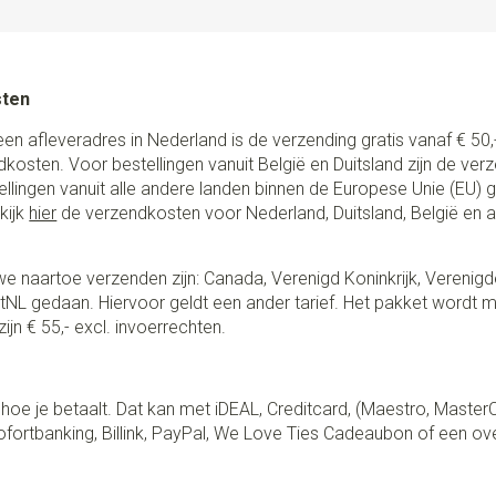
sten
een afleveradres in Nederland is de verzending gratis vanaf € 50,-
ndkosten. Voor bestellingen vanuit België en Duitsland zijn de ver
stellingen vanuit alle andere landen binnen de Europese Unie (EU)
kijk
hier
de verzendkosten voor Nederland, Duitsland, België en 
e naartoe verzenden zijn: Canada, Verenigd Koninkrijk, Verenigd
NL gedaan. Hiervoor geldt een ander tarief. Het pakket wordt m
ijn € 55,- excl. invoerrechten.
lf hoe je betaalt. Dat kan met iDEAL, Creditcard, (Maestro, Master
fortbanking, Billink, PayPal, We Love Ties Cadeaubon of een ov