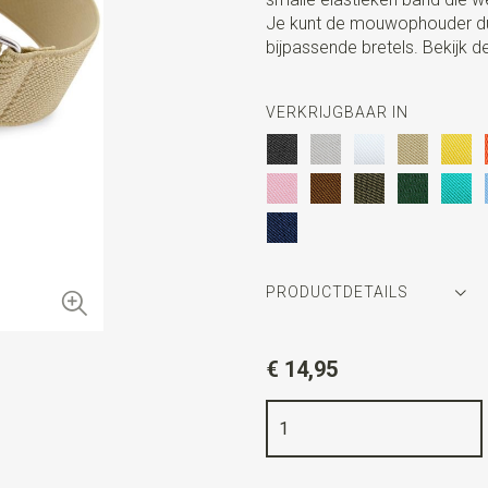
Je kunt de mouwophouder d
bijpassende bretels. Bekijk d
VERKRIJGBAAR IN
PRODUCTDETAILS
Artikelnummer
JB41019
€ 14,95
Kleur
beige
Kwaliteit
elastiek band
Breedte
2,5 cm