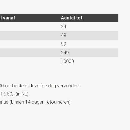
stelbaar. Deze mouwophouders worden per paar verkocht.
l vanaf
Aantal tot
24
49
99
249
10000
0 uur besteld: dezelfde dag verzonden!
 € 50,- (in NL)
tie (binnen 14 dagen retourneren)