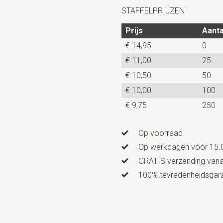
Uitvoering
elastisch en ver
STAFFELPRIJZEN
Prijs
Aanta
€ 14,95
0
€ 11,00
25
€ 10,50
50
€ 10,00
100
€ 9,75
250
Op voorraad
Op werkdagen vóór 15.0
GRATIS verzending vanaf
100% tevredenheidsgaran