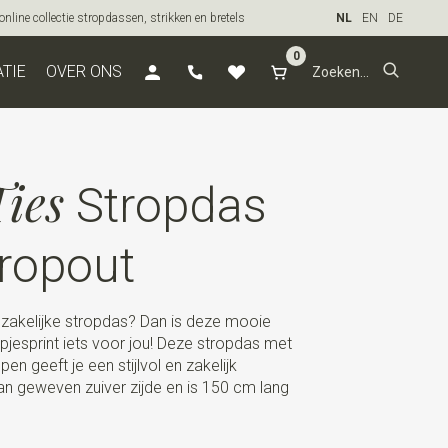
line collectie stropdassen, strikken en bretels
NL
EN
DE
0
ATIE
OVER ONS
ies
Stropdas
ropout
 zakelijke stropdas? Dan is deze mooie
pjesprint iets voor jou! Deze stropdas met
pen geeft je een stijlvol en zakelijk
n geweven zuiver zijde en is 150 cm lang