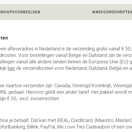
KNOOPVOORBEELDEN
WASVOORSCHRIFTE
sten
een afleveradres in Nederland is de verzending gratis vanaf € 50,-
ndkosten. Voor bestellingen vanuit België en Duitsland zijn de ver
stellingen vanuit alle andere landen binnen de Europese Unie (EU)
kijk
hier
de verzendkosten voor Nederland, Duitsland, België en 
e naartoe verzenden zijn: Canada, Verenigd Koninkrijk, Verenigd
NL gedaan. Hiervoor geldt een ander tarief. Het pakket wordt m
ijn € 55,- excl. invoerrechten.
lf hoe je betaalt. Dat kan met iDEAL, Creditcard, (Maestro, Master
fortbanking, Billink, PayPal, We Love Ties Cadeaubon of een ov