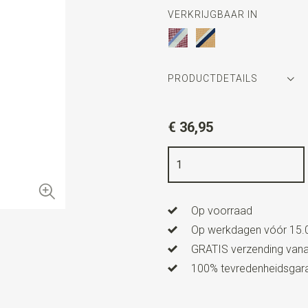
VERKRIJGBAAR IN
PRODUCTDETAILS
Artikelnummer
WLT900-34
€ 36,95
Kleur
rood / lichtblauw / ecr
Kwaliteit
geweven zuiver zij
Breedte
7 cm
Op voorraad
Lengte
ca. 150 cm
Op werkdagen vóór 15.0
GRATIS verzending vanaf
100% tevredenheidsgaran