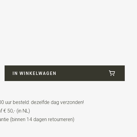
4
u
de
IN WINKELWAGEN
0 uur besteld: dezelfde dag verzonden!
 € 50,- (in NL)
tie (binnen 14 dagen retourneren)