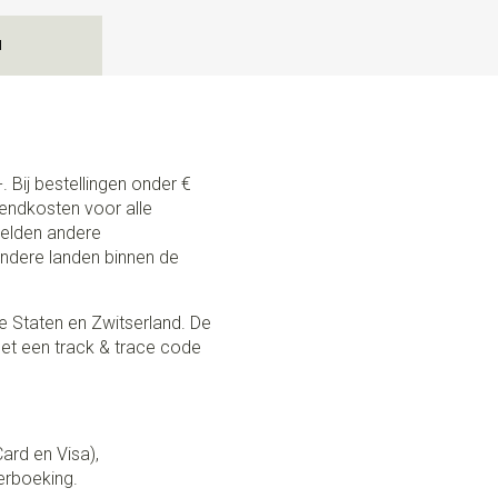
N
. Bij bestellingen onder €
zendkosten voor alle
 gelden andere
andere landen binnen de
e Staten en Zwitserland. De
et een track & trace code
Card en Visa),
erboeking.