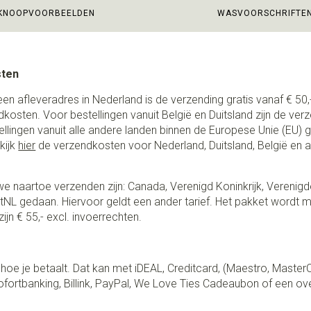
KNOOPVOORBEELDEN
WASVOORSCHRIFTE
sten
een afleveradres in Nederland is de verzending gratis vanaf € 50,-
ndkosten. Voor bestellingen vanuit België en Duitsland zijn de ver
stellingen vanuit alle andere landen binnen de Europese Unie (EU)
kijk
hier
de verzendkosten voor Nederland, Duitsland, België en 
e naartoe verzenden zijn: Canada, Verenigd Koninkrijk, Verenigd
NL gedaan. Hiervoor geldt een ander tarief. Het pakket wordt m
ijn € 55,- excl. invoerrechten.
lf hoe je betaalt. Dat kan met iDEAL, Creditcard, (Maestro, Master
fortbanking, Billink, PayPal, We Love Ties Cadeaubon of een ov