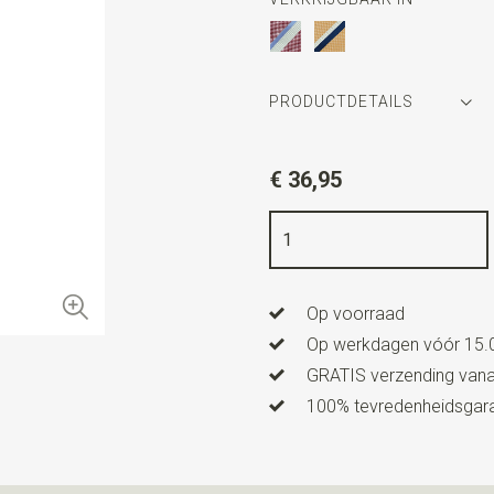
PRODUCTDETAILS
Artikelnummer
WLT900-34
€ 36,95
Kleur
geel / blauw / wit
Kwaliteit
geweven zuiver zij
Breedte
7 cm
Op voorraad
Lengte
ca. 150 cm
Op werkdagen vóór 15.0
GRATIS verzending vanaf
100% tevredenheidsgaran