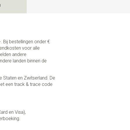
N
. Bij bestellingen onder €
zendkosten voor alle
 gelden andere
andere landen binnen de
e Staten en Zwitserland. De
et een track & trace code
Card en Visa),
erboeking.