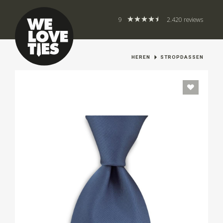
9
2.420 reviews
HEREN
STROPDASSEN