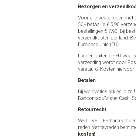
Bezorgen en verzendko
Voor alle bestellingen met 
50,- betaal je € 5,90 verze
bestellingen € 7,90. Bij be
verzendkosten per land. Be
Europese Unie (EU).
Landen buiten de EU waar w
verzending wordt door Post
verstuurd. Kosten hiervoor z
Betalen
Bij weloveties.nl kies je ze
Bancontact/Mister Cash, So
Retourrecht
WE LOVE TIES hanteert een
reden niet tevreden bent me
kosten!