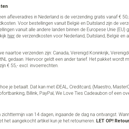
sten
een afleveradres in Nederland is de verzending gratis vanaf € 50,-
ndkosten. Voor bestellingen vanuit België en Duitsland zijn de ver
stellingen vanuit alle andere landen binnen de Europese Unie (EU)
kijk
hier
de verzendkosten voor Nederland, Duitsland, België en 
e naartoe verzenden zijn: Canada, Verenigd Koninkrijk, Verenigd
NL gedaan. Hiervoor geldt een ander tarief. Het pakket wordt m
ijn € 55,- excl. invoerrechten.
lf hoe je betaalt. Dat kan met iDEAL, Creditcard, (Maestro, Master
fortbanking, Billink, PayPal, We Love Ties Cadeaubon of een ov
 zichttermijn van 14 dagen, ingaande de dag na ontvangst. Wan
t het aangekocht artikel kun je het retourneren.
LET OP! Retour