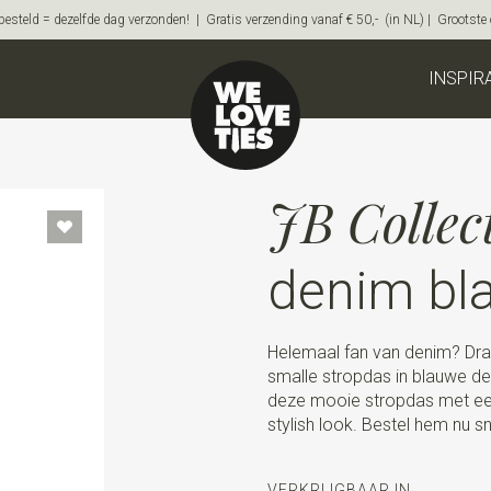
steld = dezelfde dag verzonden! | Gratis verzending vanaf € 50,- (in NL) | Grootste on
INSPIR
JB Collec
denim bl
Helemaal fan van denim? Draag
smalle stropdas in blauwe den
deze mooie stropdas met een
stylish look. Bestel hem nu sn
VERKRIJGBAAR IN