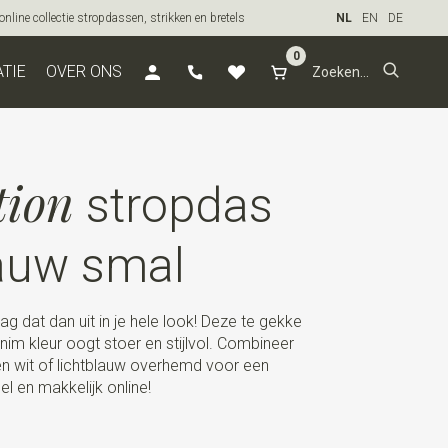
line collectie stropdassen, strikken en bretels
NL
EN
DE
0
ATIE
OVER ONS
tion
stropdas
auw smal
 dat dan uit in je hele look! Deze te gekke
im kleur oogt stoer en stijlvol. Combineer
 wit of lichtblauw overhemd voor een
el en makkelijk online!