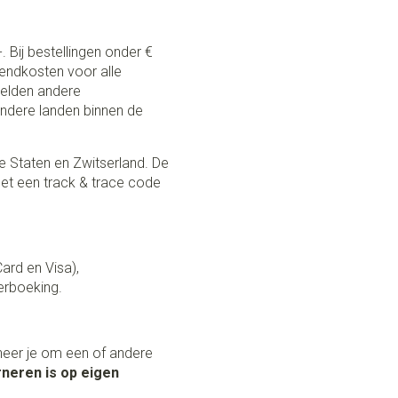
. Bij bestellingen onder €
zendkosten voor alle
 gelden andere
andere landen binnen de
e Staten en Zwitserland. De
et een track & trace code
Card en Visa),
erboeking.
neer je om een of andere
neren is op eigen