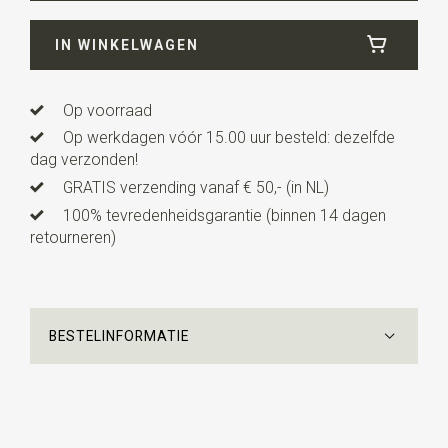
Breedte
12 cm
IN WINKELWAGEN
Lengte
4,5 cm
Uitvoering
dit is een voorgestrikt model met een
verstelbaar bandje.
Op voorraad
Op werkdagen vóór 15.00 uur besteld: dezelfde
dag verzonden!
GRATIS verzending vanaf € 50,- (in NL)
100% tevredenheidsgarantie (binnen 14 dagen
retourneren)
BESTELINFORMATIE