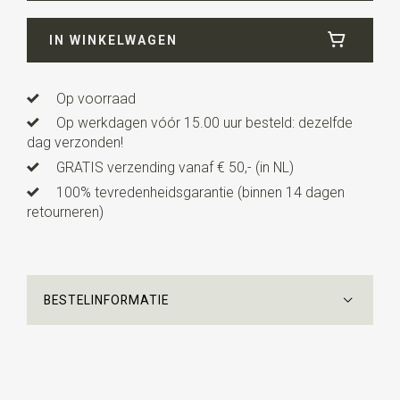
Breedte
12 cm
IN WINKELWAGEN
Lengte
4,5 cm
Uitvoering
dit is een voorgestrikt model met een
verstelbaar bandje.
Op voorraad
Op werkdagen vóór 15.00 uur besteld: dezelfde
dag verzonden!
GRATIS verzending vanaf € 50,- (in NL)
100% tevredenheidsgarantie (binnen 14 dagen
retourneren)
BESTELINFORMATIE