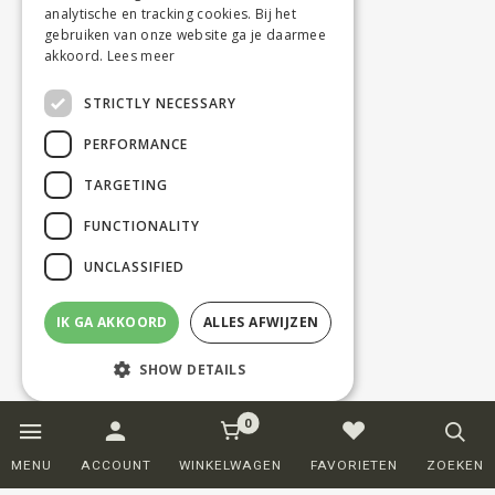
analytische en tracking cookies. Bij het
gebruiken van onze website ga je daarmee
akkoord.
Lees meer
STRICTLY NECESSARY
PERFORMANCE
TARGETING
FUNCTIONALITY
UNCLASSIFIED
IK GA AKKOORD
ALLES AFWIJZEN
SHOW DETAILS
0
Strictly necessary
Performance
MENU
ACCOUNT
WINKELWAGEN
FAVORIETEN
ZOEKEN
Targeting
Functionality