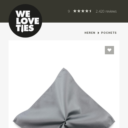
9
2.420 reviews
HEREN
POCHETS