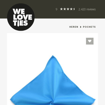
9
2.420 reviews
HEREN
POCHETS