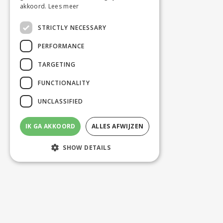
akkoord.
Lees meer
STRICTLY NECESSARY
PERFORMANCE
TARGETING
FUNCTIONALITY
UNCLASSIFIED
IK GA AKKOORD
ALLES AFWIJZEN
SHOW DETAILS
Strictly necessary
Performance
Targeting
Functionality
Unclassified