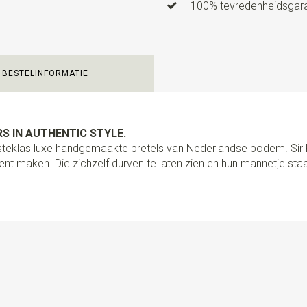
Type model bretels
XL - bre
100% tevredenheidsgaran
Clips bretels
4
Type bevestiging bretels
C
BESTELINFORMATIE
Uitvoering
PROUDLY HANDCRA
de grootste precisie en aanda
wat we doen. Van het duurzame
vakmanschap uit. Deze extra l
S IN AUTHENTIC STYLE.
ontworpen om stevig en eenv
ersteklas luxe handgemaakte bretels van Nederlandse bodem. Si
verstelbare schuifklemmen pa
nt maken. Die zichzelf durven te laten zien en hun mannetje staa