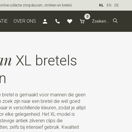
line collectie stropdassen, strikken en bretels
NL
EN
DE
0
ATIE
OVER ONS
an
XL bretels
n
e bretel is gemaakt voor mannen die geen
zoek zijn naar een bretel die wél goed
aar in verschillende kleuren, zodat je altijd
r elke gelegenheid. Het XL-model is
tevige antiek zilveren clips die
n, zelfs bij intensief gebruik. Kwaliteit