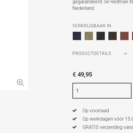
gegarandeerd: Sir Redman XL
Nederland.
VERKRIJGBAAR IN
PRODUCTDETAILS
Artikelnummer
SR39008
€ 49,95
Kleur
legergroen
Kwaliteit
elastiek band
Breedte
3,5 cm
Op voorraad
Lengte
ca. 157 cm
Op werkdagen vóór 15.0
Model bretels
X-model
GRATIS verzending vanaf