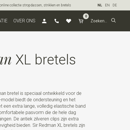
line collectie stropdassen, strikken en bretels
NL
EN
DE
0
ATIE
OVER ONS
an
XL bretels
n bretel is speciaal ontwikkeld voor de
-model biedt de ondersteuning en het
t een extra lange, volledig elastische band
comfortabele pasvorm die de hele dag
en. De antiek zilveren clips zijn extra
vigheid bieden. Sir Redman XL bretels zijn