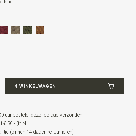
erland.
IN WINKELWAGEN
0 uur besteld: dezelfde dag verzonden!
 € 50,- (in NL)
tels
tie (binnen 14 dagen retourneren)