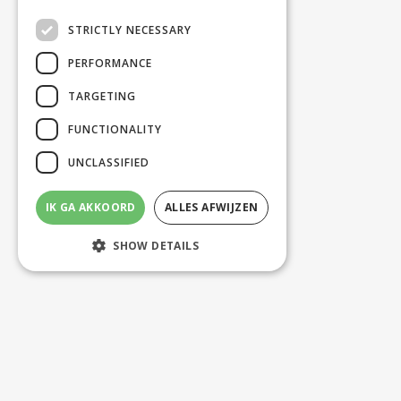
STRICTLY NECESSARY
PERFORMANCE
TARGETING
FUNCTIONALITY
UNCLASSIFIED
IK GA AKKOORD
ALLES AFWIJZEN
SHOW DETAILS
Strictly necessary
Performance
Targeting
Functionality
Unclassified
Strictly necessary cookies allow core