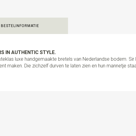
Clips bretels
4
Type bevestiging bretels
C
BESTELINFORMATIE
Uitvoering
PROUDLY HANDCRA
de grootste precisie en aanda
wat we doen. Van het duurzame
vakmanschap uit. Deze extra l
S IN AUTHENTIC STYLE.
ontworpen om stevig en eenv
ersteklas luxe handgemaakte bretels van Nederlandse bodem. Si
verstelbare schuifklemmen pa
nt maken. Die zichzelf durven te laten zien en hun mannetje staa