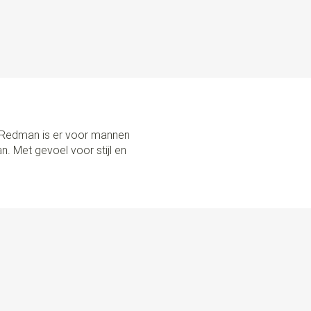
lips
FTED IN THE NETHERLANDS. Onze XL-bretels zijn met
cht voor detail gemaakt. Kwaliteit staat centraal in alles
 elastiek tot de extra stevige clips: Sir Redman straalt
ange bretels zijn uitgerust met 4 extra sterke clips,
oudig aan de broekrand te bevestigen. Dankzij de
r Redman is er voor mannen
s je ze moeiteloos aan voor een perfecte fit.
n. Met gevoel voor stijl en