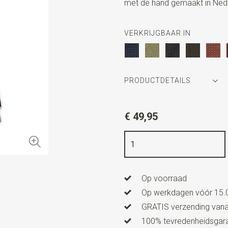
met de hand gemaakt in Ned
VERKRIJGBAAR IN
PRODUCTDETAILS
Artikelnummer
SR39002
€ 49,95
Kleur
bordeauxrood
Kwaliteit
elastiek band
Breedte
3,5 cm
Op voorraad
Lengte
ca. 157 cm
Op werkdagen vóór 15.0
Model bretels
X-model
GRATIS verzending vanaf
Type model bretels
XL - bre
100% tevredenheidsgaran