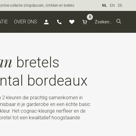
line collectie stropdassen, strikken en bretels
NL
EN
DE
0
ATIE
OVER ONS
an
bretels
tal bordeaux
 2 kleuren die prachtig samenkomen in
isbaar in je garderobe en een échte basic
leur. Het cognac-kleurige nerfleer en de
bretel tot een kwalitatief hoogstaande