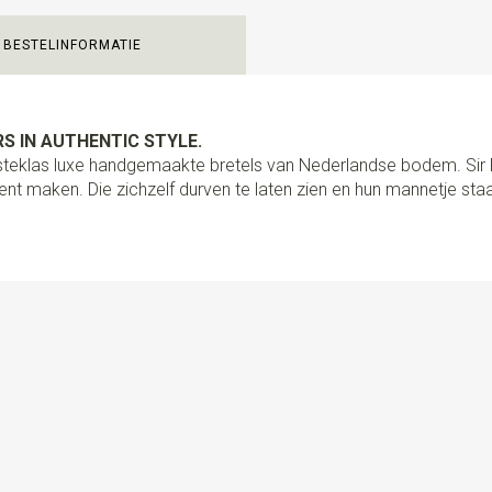
Type bevestiging bretels
C
BESTELINFORMATIE
Uitvoering
PROUDLY MADE B
bretels volledig met de hand 
kwaliteit lederen lussen en st
schuifklemmen. Met het spec
S IN AUTHENTIC STYLE.
een afstand bepaler om de kn
ersteklas luxe handgemaakte bretels van Nederlandse bodem. Si
heel eenvoudig om je bretels
nt maken. Die zichzelf durven te laten zien en hun mannetje staa
van? Gebruik dan de hoogwaa
zijn nl. los van elkaar afneem
handig toch?