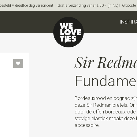
steld = dezelfde dag verzonden! | Gratis verzending vanaf € 50,- (in NL) | Grootste on
INSPIR
Sir Redm
Fundamen
Bordeauxrood en cognac zijn
deze Sir Redman bretels. Onm
door de effen bordeauxrode k
stevige elastiek maakt deze 
accessoire.