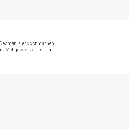
lips en patten
Y HAND IN THE NETHERLANDS Sir Redman maakt zijn
in eigen huis. Deze bretels zijn voorzien van de beste
evige clips. Ook zijn ze in maat verstelbaar met
iaal meegeleverde blikje met 6 knopen, naald & draad en
open aan de binnenkant van je broek te bevestigen, is het
r Redman is er voor mannen
 op de authentieke manier te dragen. Ben je daar niet zo
n. Met gevoel voor stijl en
rdige clips om deze aan je broekrand te klemmen. Ze
baar. Gebruik je de lussen niet? Bewaar ze dan in het blikje: