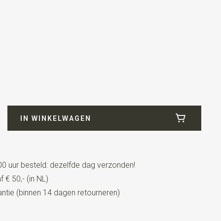
IN WINKELWAGEN
0 uur besteld: dezelfde dag verzonden!
 € 50,- (in NL)
t lederen details + lussen
tie (binnen 14 dagen retourneren)
n details van echt (chroomvrij gelooid) nerfleer