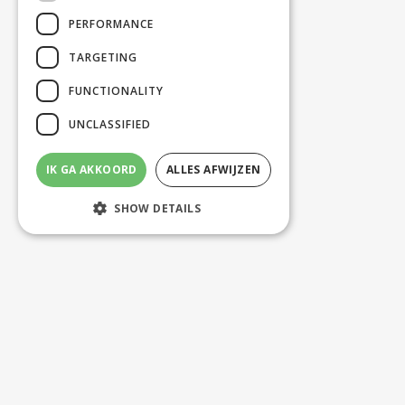
PERFORMANCE
TARGETING
FUNCTIONALITY
UNCLASSIFIED
IK GA AKKOORD
ALLES AFWIJZEN
SHOW DETAILS
Strictly necessary
Performance
Targeting
Functionality
Unclassified
Strictly necessary cookies allow core
website functionality such as user login and
account management. The website cannot
be used properly without strictly necessary