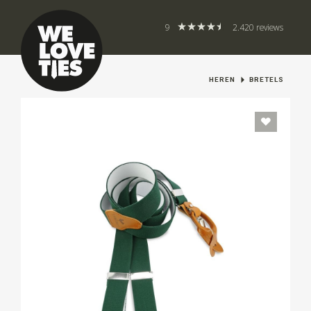
9
2.420 reviews
HEREN
BRETELS