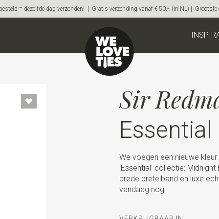
steld = dezelfde dag verzonden! | Gratis verzending vanaf € 50,- (in NL) | Grootste on
INSPIR
Sir Redm
Essential
We voegen een nieuwe kleur 
'Essential' collectie: Midnigh
brede bretelband en luxe echt
vandaag nog.
VERKRIJGBAAR IN