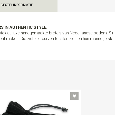
BESTELINFORMATIE
Uitvoering
PROUDLY MADE B
bretels volledig met de hand 
kwaliteit lederen lussen en st
schuifklemmen. Met het spec
S IN AUTHENTIC STYLE.
een afstand bepaler om de kn
ersteklas luxe handgemaakte bretels van Nederlandse bodem. Si
heel eenvoudig om je bretels
nt maken. Die zichzelf durven te laten zien en hun mannetje staa
van? Gebruik dan de hoogwaa
zijn nl. los van elkaar afneem
handig toch?