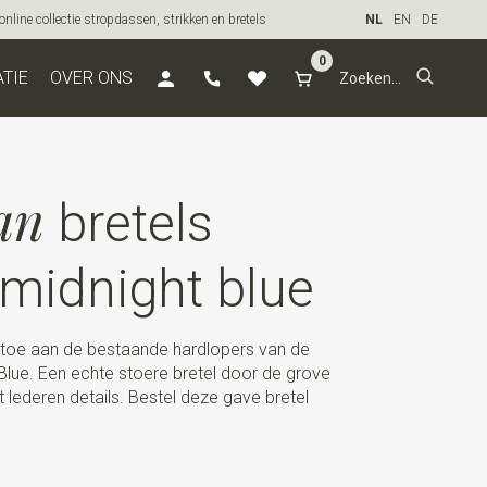
line collectie stropdassen, strikken en bretels
NL
EN
DE
0
ATIE
OVER ONS
an
bretels
 midnight blue
toe aan de bestaande hardlopers van de
t Blue. Een echte stoere bretel door de grove
 lederen details. Bestel deze gave bretel