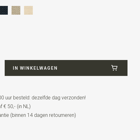
IN WINKELWAGEN
0 uur besteld: dezelfde dag verzonden!
 € 50,- (in NL)
t lederen details + lussen
tie (binnen 14 dagen retourneren)
eren lussen
lips en patten