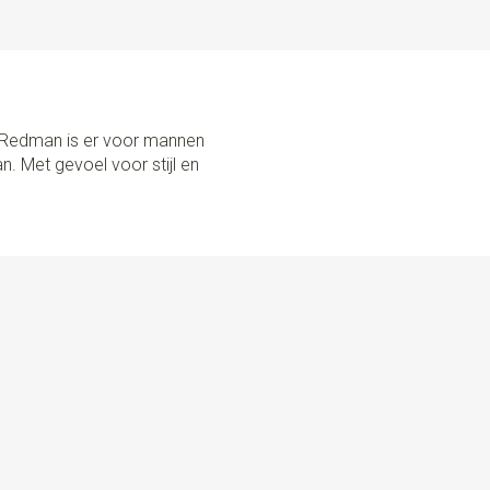
Y HAND IN THE NETHERLANDS Sir Redman maakt zijn
in eigen huis. Deze bretels zijn voorzien van de beste
evige clips. Ook zijn ze in maat verstelbaar met
iaal meegeleverde blikje met 6 knopen, naald & draad en
open aan de binnenkant van je broek te bevestigen, is het
r Redman is er voor mannen
 op de authentieke manier te dragen. Ben je daar niet zo
n. Met gevoel voor stijl en
rdige clips om deze aan je broekrand te klemmen. Ze
baar. Gebruik je de lussen niet? Bewaar ze dan in het blikje: