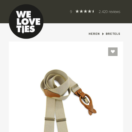
9
2.420 reviews
HEREN
BRETELS