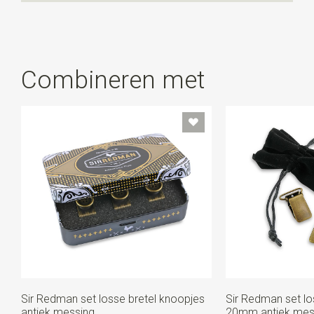
te dragen. Ben je daar niet zo van? Gebruik dan de
hoogwaardige clips om deze aan je broekrand te
klemmen. Ze zijn nl. los van elkaar afneembaar. Gebruik
je de lussen niet? Bewaar ze dan in het blikje: handig
toch?
Combineren met
Sir Redman set losse bretel knoopjes
Sir Redman set lo
antiek messing
20mm antiek mes