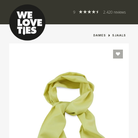
9
2.420 reviews
DAMES
SJAALS