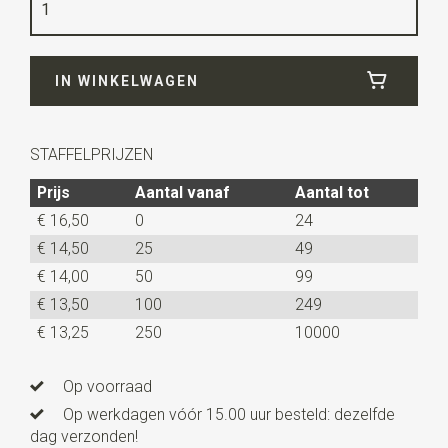
Kwaliteit
polyester
Breedte
30 cm
IN WINKELWAGEN
Lengte
140 cm
STAFFELPRIJZEN
Prijs
Aantal vanaf
Aantal tot
€ 16,50
0
24
€ 14,50
25
49
€ 14,00
50
99
€ 13,50
100
249
€ 13,25
250
10000
Op voorraad
Op werkdagen vóór 15.00 uur besteld: dezelfde
dag verzonden!