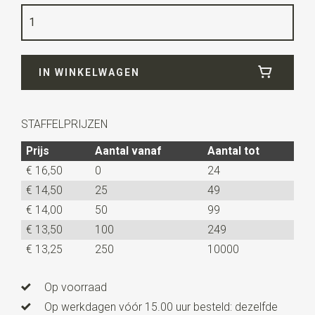
Kwaliteit
polyester
Breedte
30 cm
IN WINKELWAGEN
Lengte
140 cm
STAFFELPRIJZEN
Prijs
Aantal vanaf
Aantal tot
€ 16,50
0
24
€ 14,50
25
49
€ 14,00
50
99
€ 13,50
100
249
€ 13,25
250
10000
Op voorraad
Op werkdagen vóór 15.00 uur besteld: dezelfde