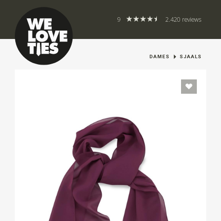
9
2.420 reviews
DAMES
SJAALS