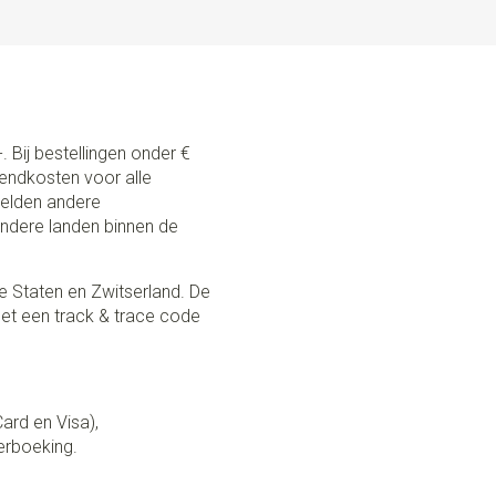
. Bij bestellingen onder €
zendkosten voor alle
 gelden andere
andere landen binnen de
e Staten en Zwitserland. De
et een track & trace code
Card en Visa),
erboeking.