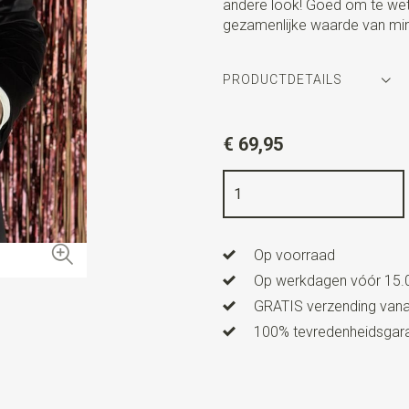
andere look! Goed om te wete
gezamenlijke waarde van mi
PRODUCTDETAILS
Artikelnummer
WLTSET-20
€ 69,95
Kleur
bordeauxrood / bruin
Kwaliteit
polyester / hout
Breedte
26 cm
Op voorraad
Lengte
26 cm
Op werkdagen vóór 15.0
Uitvoering
de houten strik h
GRATIS verzending vanaf
100% tevredenheidsgaran