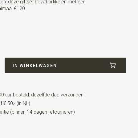
n: deze giftset bevat artikelen met een
nimaal €120.
7
IN WINKELWAGEN
0 uur besteld: dezelfde dag verzonden!
eeft een verstelbaar bandje
 € 50,- (in NL)
tie (binnen 14 dagen retourneren)