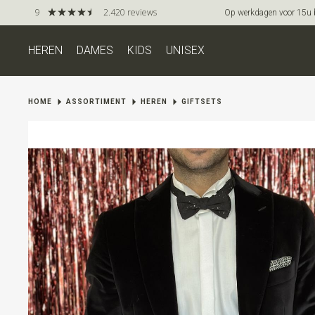
9
2.420 reviews
Op werkdagen voor 15u be
HEREN
DAMES
KIDS
UNISEX
HOME
ASSORTIMENT
HEREN
GIFTSETS