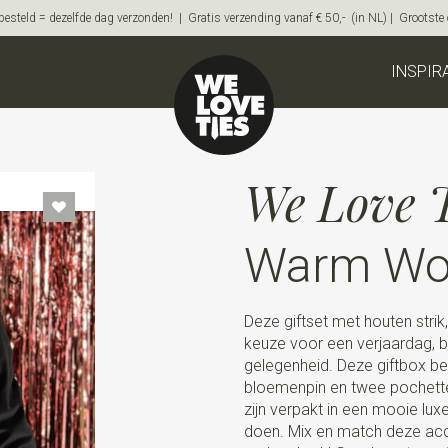
steld = dezelfde dag verzonden! | Gratis verzending vanaf € 50,- (in NL) | Grootste on
INSPIR
We Love T
Warm W
Deze giftset met houten stri
keuze voor een verjaardag, br
gelegenheid. Deze giftbox be
bloemenpin en twee pochetten
zijn verpakt in een mooie lu
doen. Mix en match deze acc