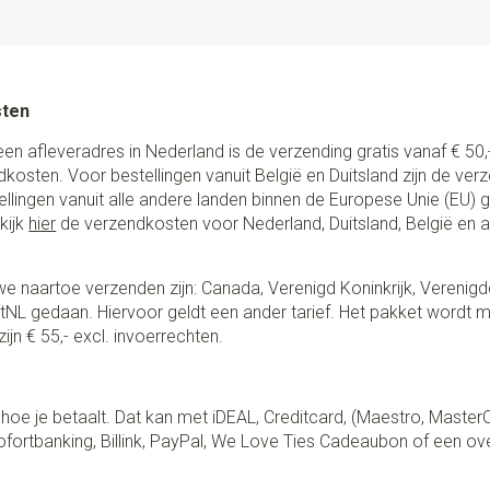
sten
een afleveradres in Nederland is de verzending gratis vanaf € 50,-
ndkosten. Voor bestellingen vanuit België en Duitsland zijn de ver
stellingen vanuit alle andere landen binnen de Europese Unie (EU)
kijk
hier
de verzendkosten voor Nederland, Duitsland, België en 
e naartoe verzenden zijn: Canada, Verenigd Koninkrijk, Verenigd
NL gedaan. Hiervoor geldt een ander tarief. Het pakket wordt m
ijn € 55,- excl. invoerrechten.
lf hoe je betaalt. Dat kan met iDEAL, Creditcard, (Maestro, Master
fortbanking, Billink, PayPal, We Love Ties Cadeaubon of een ov