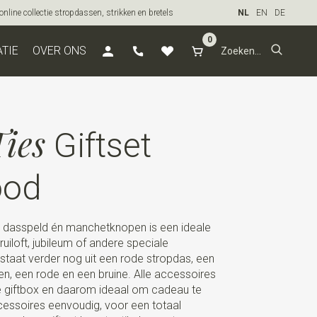
line collectie stropdassen, strikken en bretels
NL
EN
DE
0
ATIE
OVER ONS
ies
Giftset
ood
k, dasspeld én manchetknopen is een ideale
uiloft, jubileum of andere speciale
staat verder nog uit een rode stropdas, een
, een rode en een bruine. Alle accessoires
xe giftbox en daarom ideaal om cadeau te
essoires eenvoudig, voor een totaal