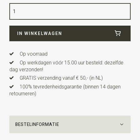
Kwaliteit
polyester / zijde / hout
Breedte
26 cm
IN WINKELWAGEN
Lengte
26 cm
Uitvoering
de strik is voorgestrikt en heeft een
verstelbaar bandje
Op voorraad
Op werkdagen vóór 15.00 uur besteld: dezelfde
dag verzonden!
GRATIS verzending vanaf € 50,- (in NL)
100% tevredenheidsgarantie (binnen 14 dagen
retourneren)
BESTELINFORMATIE