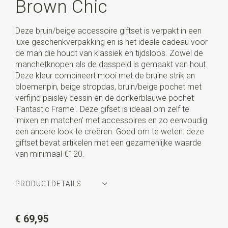
Brown Chic
Deze bruin/beige accessoire giftset is verpakt in een
luxe geschenkverpakking en is het ideale cadeau voor
de man die houdt van klassiek en tijdsloos. Zowel de
manchetknopen als de dasspeld is gemaakt van hout.
Deze kleur combineert mooi met de bruine strik en
bloemenpin, beige stropdas, bruin/beige pochet met
verfijnd paisley dessin en de donkerblauwe pochet
'Fantastic Frame'. Deze gifset is ideaal om zelf te
'mixen en matchen' met accessoires en zo eenvoudig
een andere look te creëren. Goed om te weten: deze
giftset bevat artikelen met een gezamenlijke waarde
van minimaal €120.
PRODUCTDETAILS
Artikelnummer
WLTSET-209
€ 69,95
Kleur
bruin / beige / blauw