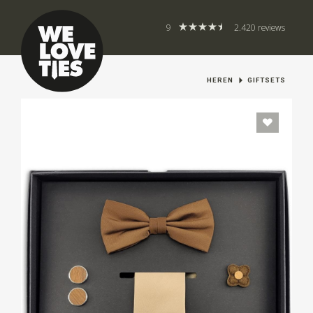
9
2.420 reviews
HEREN
GIFTSETS