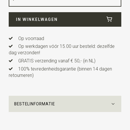
Breedte
10 cm
IN WINKELWAGEN
Lengte
3,5 cm
Uitvoering
dit is een voorgestrikt model met een
verstelbaar elastieken bandje. Deze kinderstrik is
Op voorraad
geschikt voor kinderen van ca. 3 tot 10 jaar.
Op werkdagen vóór 15.00 uur besteld: dezelfde
dag verzonden!
GRATIS verzending vanaf € 50,- (in NL)
100% tevredenheidsgarantie (binnen 14 dagen
retourneren)
BESTELINFORMATIE