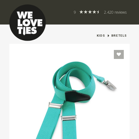
9
2.420 reviews
KIDS
BRETELS