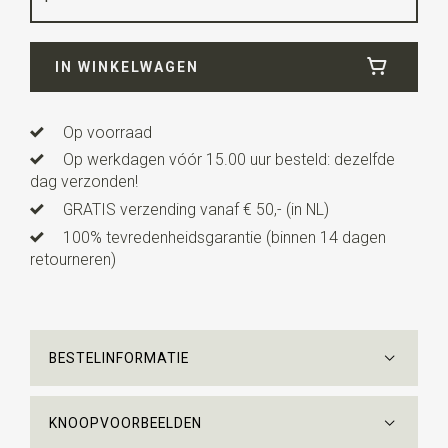
Breedte
11 cm
IN WINKELWAGEN
Lengte
5 cm
Uitvoering
zelf te strikken, met verstelbaar bandje
Op voorraad
Op werkdagen vóór 15.00 uur besteld: dezelfde
dag verzonden!
GRATIS verzending vanaf € 50,- (in NL)
100% tevredenheidsgarantie (binnen 14 dagen
retourneren)
BESTELINFORMATIE
KNOOPVOORBEELDEN