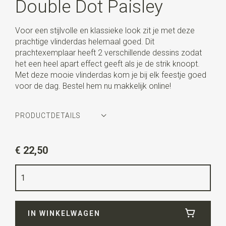
Double Dot Paisley
Voor een stijlvolle en klassieke look zit je met deze
prachtige vlinderdas helemaal goed. Dit
prachtexemplaar heeft 2 verschillende dessins zodat
het een heel apart effect geeft als je de strik knoopt.
Met deze mooie vlinderdas kom je bij elk feestje goed
voor de dag. Bestel hem nu makkelijk online!
PRODUCTDETAILS
Artikelnummer
WLTB059
€ 22,50
Kleur
zwart / wit
Kwaliteit
geweven polyester
Breedte
11 cm
IN WINKELWAGEN
Lengte
6,5 cm