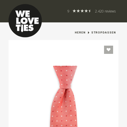
9
2.420 reviews
HEREN
STROPDASSEN