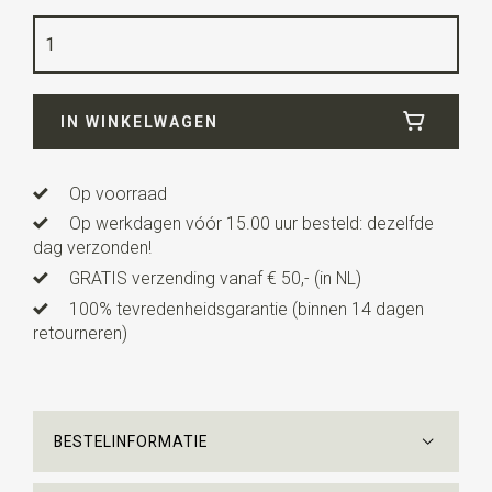
Kleur
koraalrood
Kwaliteit
geweven polyester Microfill
Breedte
7 cm
IN WINKELWAGEN
Lengte
ca. 142 cm
Op voorraad
Op werkdagen vóór 15.00 uur besteld: dezelfde
dag verzonden!
GRATIS verzending vanaf € 50,- (in NL)
100% tevredenheidsgarantie (binnen 14 dagen
retourneren)
BESTELINFORMATIE