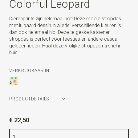
Colorful Leopard
Dierenprints zijn helemaal hot! Deze mooie stropdas
met luipaard dessin in allerlei verschillende kleuren is
dan ook helemaal hip. Deze te gekke katoenen
stropdas is perfect voor feestjes en andere casual
gelegenheden. Haal deze vrolijke stropdas nu snel in
huis!
VERKRIJGBAAR IN
PRODUCTDETAILS
Artikelnummer
WLT900-705
€ 22,50
Kleur
creme / groen / orange / paars
Kwaliteit
katoen