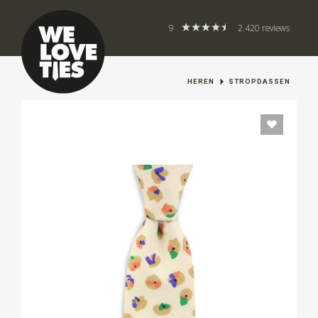
9
2.420 reviews
HEREN
STROPDASSEN